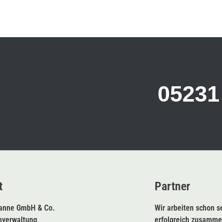
05231
t
Partner
anne GmbH & Co.
Wir arbeiten schon s
nverwaltung
erfolgreich zusamme